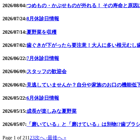
2026/08/04:
つめもの・かぶせものが外れる！ その寿命と原因
2026/07/24:
8月休診日情報
2026/07/14:
夏野菜を収穫
2026/07/02:
歯ぐきが下がったら要注意！大人に多い根元むし
2026/06/22:
7月休診日情報
2026/06/09:
スタッフの歓迎会
2026/06/02:
見逃していませんか？自分や家族のお口の機能低
2026/05/22:
6月休診日情報
2026/05/15:
成長が楽しみな夏野菜
2026/05/07:
「磨いている」と「磨けている」は別物!?歯ブラ
Page 1 of 21
1
2
3
次へ ›
最後へ »