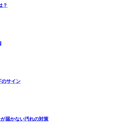
は？
歯
下のサイン
シが届かない汚れの対策